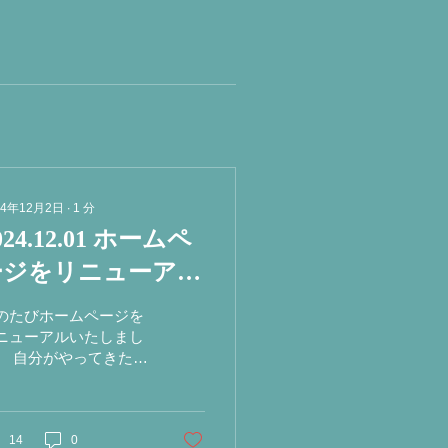
24年12月2日
∙
1
分
024.12.01 ホームペ
ージをリニューアル
しました
のたびホームページを
ニューアルいたしまし
。 自分がやってきたこ
、 これから自分にでき
こと、 そんなことを整
できました。 ご縁がつ
がり お役に立てること
14
0