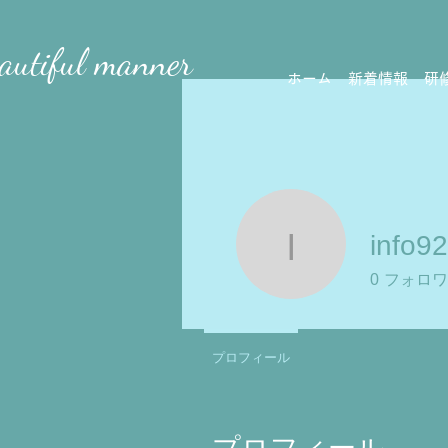
eautiful manner
ホーム
新着情報
研
info9
info9242
0
フォロワ
プロフィール