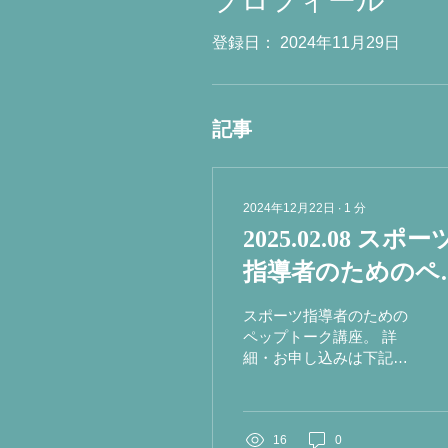
プロフィール
登録日： 2024年11月29日
記事
2024年12月22日
∙
1
分
2025.02.08 スポー
指導者のためのペ
プトーク講座
スポーツ指導者のための
ペップトーク講座。 詳
細・お申し込みは下記か
らお願いいたします。
https://business.form-
mailer.jp/lp/15991fcc268731
16
0