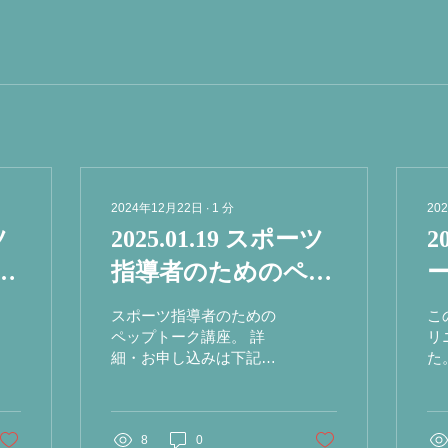
2024年12月22日
∙
1
分
20
ツ
2025.01.19 スポーツ
2
ッ
指導者のためのペッ
プトーク講座
スポーツ指導者のための
こ
ペップトーク講座。 詳
リ
細・お申し込みは下記か
た
らお願いいたします。
と
https://business.form-
る
mailer.jp/lp/5c54509b268730
理
8
0
な