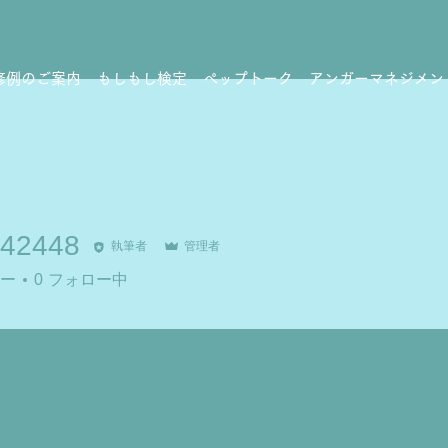
修例のご案内
もしもし検定
ペップトーク
アンガーマネジメン
242448
執筆者
管理者
448
ー
0
フォロー中