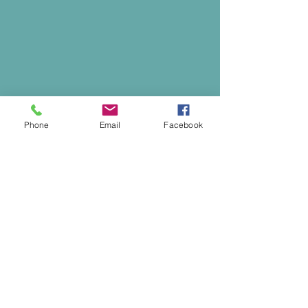
Phone
Email
Facebook
2026.11.16 スポーツ指導
者のためのペップトーク講
座 [受付中]
スポーツ指導者のためのペッ
プトーク講座。 詳細・お申し
込みは下記からお願いいたし
© 2024 by ビューティフルマナー株式会社
ます。 https://business.form-
mailer.jp/lp/1b4a5544360363