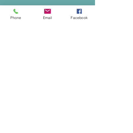
Phone
Email
Facebook
2026.11.16 スポーツ指導
者のためのペップトーク講
座 [受付中]
スポーツ指導者のためのペッ
プトーク講座。 詳細・お申し
込みは下記からお願いいたし
© 2024 by ビューティフルマナー株式会社
ます。 https://business.form-
mailer.jp/lp/1b4a5544360363